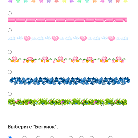
Выберите "Бегунок":